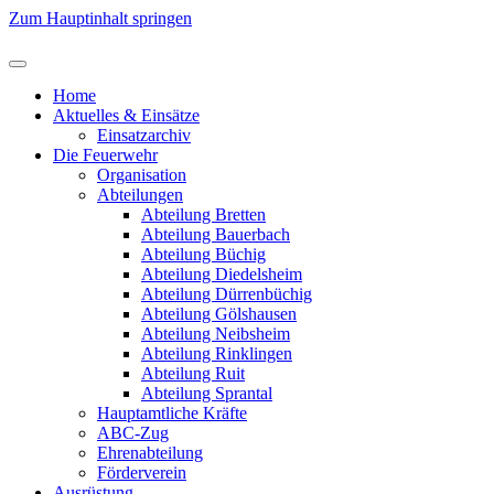
Zum Hauptinhalt springen
Home
Aktuelles & Einsätze
Einsatzarchiv
Die Feuerwehr
Organisation
Abteilungen
Abteilung Bretten
Abteilung Bauerbach
Abteilung Büchig
Abteilung Diedelsheim
Abteilung Dürrenbüchig
Abteilung Gölshausen
Abteilung Neibsheim
Abteilung Rinklingen
Abteilung Ruit
Abteilung Sprantal
Hauptamtliche Kräfte
ABC-Zug
Ehrenabteilung
Förderverein
Ausrüstung