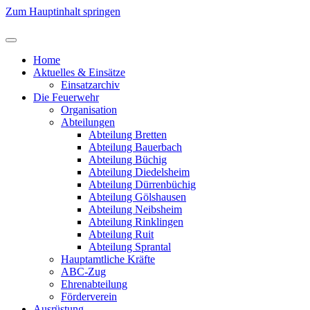
Zum Hauptinhalt springen
Home
Aktuelles & Einsätze
Einsatzarchiv
Die Feuerwehr
Organisation
Abteilungen
Abteilung Bretten
Abteilung Bauerbach
Abteilung Büchig
Abteilung Diedelsheim
Abteilung Dürrenbüchig
Abteilung Gölshausen
Abteilung Neibsheim
Abteilung Rinklingen
Abteilung Ruit
Abteilung Sprantal
Hauptamtliche Kräfte
ABC-Zug
Ehrenabteilung
Förderverein
Ausrüstung