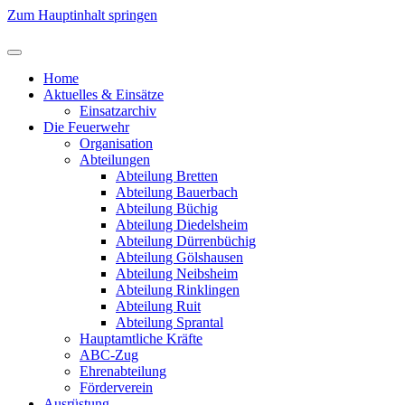
Zum Hauptinhalt springen
Home
Aktuelles & Einsätze
Einsatzarchiv
Die Feuerwehr
Organisation
Abteilungen
Abteilung Bretten
Abteilung Bauerbach
Abteilung Büchig
Abteilung Diedelsheim
Abteilung Dürrenbüchig
Abteilung Gölshausen
Abteilung Neibsheim
Abteilung Rinklingen
Abteilung Ruit
Abteilung Sprantal
Hauptamtliche Kräfte
ABC-Zug
Ehrenabteilung
Förderverein
Ausrüstung