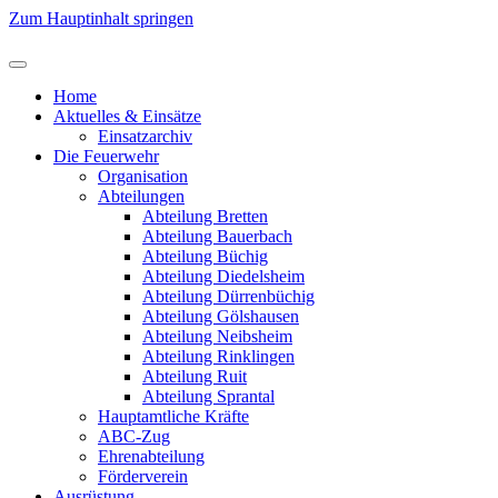
Zum Hauptinhalt springen
Home
Aktuelles & Einsätze
Einsatzarchiv
Die Feuerwehr
Organisation
Abteilungen
Abteilung Bretten
Abteilung Bauerbach
Abteilung Büchig
Abteilung Diedelsheim
Abteilung Dürrenbüchig
Abteilung Gölshausen
Abteilung Neibsheim
Abteilung Rinklingen
Abteilung Ruit
Abteilung Sprantal
Hauptamtliche Kräfte
ABC-Zug
Ehrenabteilung
Förderverein
Ausrüstung