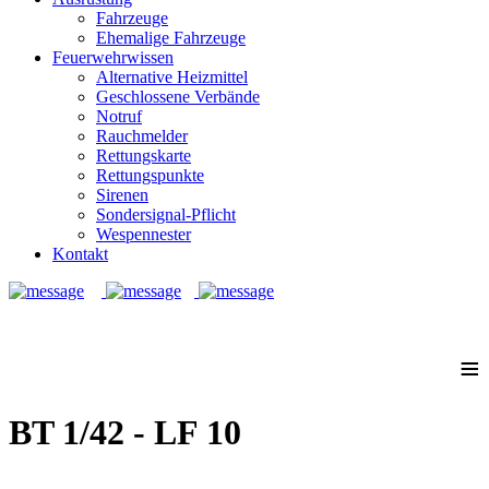
Fahrzeuge
Ehemalige Fahrzeuge
Feuerwehrwissen
Alternative Heizmittel
Geschlossene Verbände
Notruf
Rauchmelder
Rettungskarte
Rettungspunkte
Sirenen
Sondersignal-Pflicht
Wespennester
Kontakt
Notruf: 112
≡
BT 1/42 - LF 10