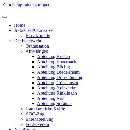
Zum Hauptinhalt springen
Home
Aktuelles & Einsätze
Einsatzarchiv
Die Feuerwehr
Organisation
Abteilungen
Abteilung Bretten
Abteilung Bauerbach
Abteilung Büchig
Abteilung Diedelsheim
Abteilung Dürrenbüchig
Abteilung Gölshausen
Abteilung Neibsheim
Abteilung Rinklingen
Abteilung Ruit
Abteilung Sprantal
Hauptamtliche Kräfte
ABC-Zug
Ehrenabteilung
Förderverein
Ausrüstung