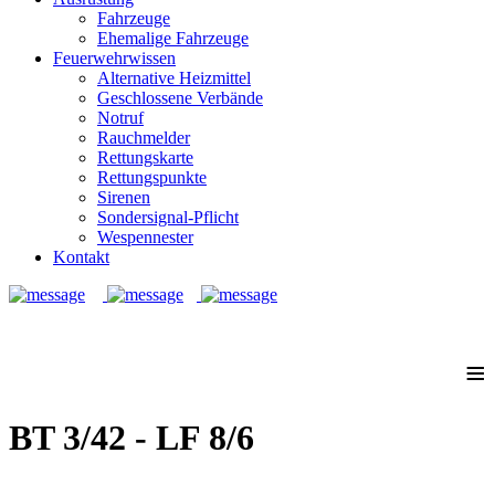
Fahrzeuge
Ehemalige Fahrzeuge
Feuerwehrwissen
Alternative Heizmittel
Geschlossene Verbände
Notruf
Rauchmelder
Rettungskarte
Rettungspunkte
Sirenen
Sondersignal-Pflicht
Wespennester
Kontakt
Notruf: 112
≡
BT 3/42 - LF 8/6