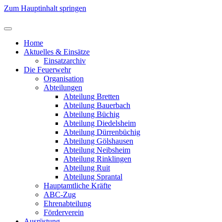
Zum Hauptinhalt springen
Home
Aktuelles & Einsätze
Einsatzarchiv
Die Feuerwehr
Organisation
Abteilungen
Abteilung Bretten
Abteilung Bauerbach
Abteilung Büchig
Abteilung Diedelsheim
Abteilung Dürrenbüchig
Abteilung Gölshausen
Abteilung Neibsheim
Abteilung Rinklingen
Abteilung Ruit
Abteilung Sprantal
Hauptamtliche Kräfte
ABC-Zug
Ehrenabteilung
Förderverein
Ausrüstung