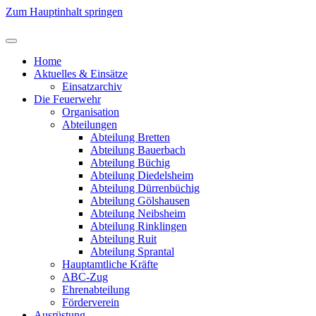
Zum Hauptinhalt springen
Home
Aktuelles & Einsätze
Einsatzarchiv
Die Feuerwehr
Organisation
Abteilungen
Abteilung Bretten
Abteilung Bauerbach
Abteilung Büchig
Abteilung Diedelsheim
Abteilung Dürrenbüchig
Abteilung Gölshausen
Abteilung Neibsheim
Abteilung Rinklingen
Abteilung Ruit
Abteilung Sprantal
Hauptamtliche Kräfte
ABC-Zug
Ehrenabteilung
Förderverein
Ausrüstung