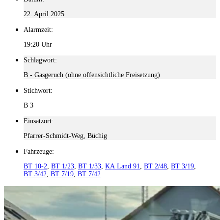
22. April 2025
Alarmzeit:
19:20 Uhr
Schlagwort:
B - Gasgeruch (ohne offensichtliche Freisetzung)
Stichwort:
B 3
Einsatzort:
Pfarrer-Schmidt-Weg, Büchig
Fahrzeuge:
BT 10-2
,
BT 1/23
,
BT 1/33
,
KA Land 91
,
BT 2/48
,
BT 3/19
,
BT 3/42
,
BT 7/19
,
BT 7/42