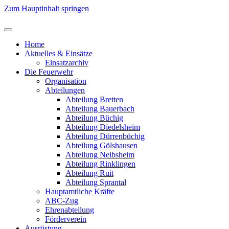
Zum Hauptinhalt springen
Home
Aktuelles & Einsätze
Einsatzarchiv
Die Feuerwehr
Organisation
Abteilungen
Abteilung Bretten
Abteilung Bauerbach
Abteilung Büchig
Abteilung Diedelsheim
Abteilung Dürrenbüchig
Abteilung Gölshausen
Abteilung Neibsheim
Abteilung Rinklingen
Abteilung Ruit
Abteilung Sprantal
Hauptamtliche Kräfte
ABC-Zug
Ehrenabteilung
Förderverein
Ausrüstung