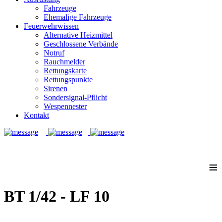
Fahrzeuge
Ehemalige Fahrzeuge
Feuerwehrwissen
Alternative Heizmittel
Geschlossene Verbände
Notruf
Rauchmelder
Rettungskarte
Rettungspunkte
Sirenen
Sondersignal-Pflicht
Wespennester
Kontakt
Notruf: 112
≡
BT 1/42 - LF 10