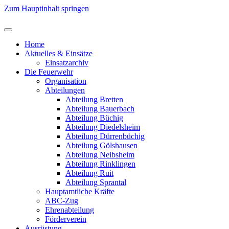
Zum Hauptinhalt springen
Home
Aktuelles & Einsätze
Einsatzarchiv
Die Feuerwehr
Organisation
Abteilungen
Abteilung Bretten
Abteilung Bauerbach
Abteilung Büchig
Abteilung Diedelsheim
Abteilung Dürrenbüchig
Abteilung Gölshausen
Abteilung Neibsheim
Abteilung Rinklingen
Abteilung Ruit
Abteilung Sprantal
Hauptamtliche Kräfte
ABC-Zug
Ehrenabteilung
Förderverein
Ausrüstung