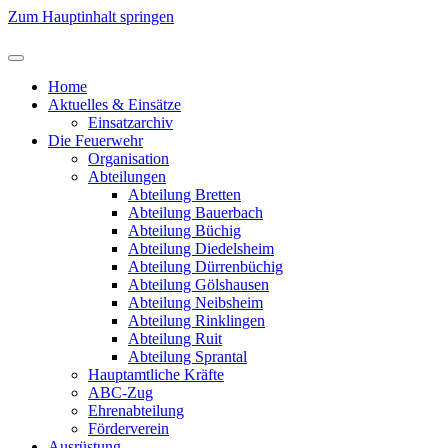
Zum Hauptinhalt springen
Home
Aktuelles & Einsätze
Einsatzarchiv
Die Feuerwehr
Organisation
Abteilungen
Abteilung Bretten
Abteilung Bauerbach
Abteilung Büchig
Abteilung Diedelsheim
Abteilung Dürrenbüchig
Abteilung Gölshausen
Abteilung Neibsheim
Abteilung Rinklingen
Abteilung Ruit
Abteilung Sprantal
Hauptamtliche Kräfte
ABC-Zug
Ehrenabteilung
Förderverein
Ausrüstung