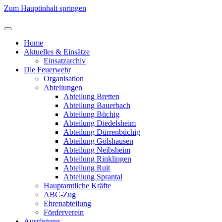
Zum Hauptinhalt springen
Home
Aktuelles & Einsätze
Einsatzarchiv
Die Feuerwehr
Organisation
Abteilungen
Abteilung Bretten
Abteilung Bauerbach
Abteilung Büchig
Abteilung Diedelsheim
Abteilung Dürrenbüchig
Abteilung Gölshausen
Abteilung Neibsheim
Abteilung Rinklingen
Abteilung Ruit
Abteilung Sprantal
Hauptamtliche Kräfte
ABC-Zug
Ehrenabteilung
Förderverein
Ausrüstung