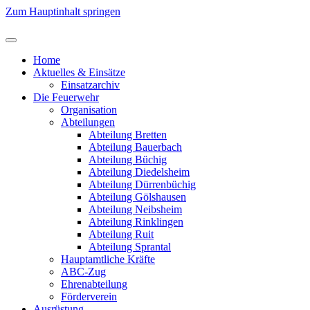
Zum Hauptinhalt springen
Home
Aktuelles & Einsätze
Einsatzarchiv
Die Feuerwehr
Organisation
Abteilungen
Abteilung Bretten
Abteilung Bauerbach
Abteilung Büchig
Abteilung Diedelsheim
Abteilung Dürrenbüchig
Abteilung Gölshausen
Abteilung Neibsheim
Abteilung Rinklingen
Abteilung Ruit
Abteilung Sprantal
Hauptamtliche Kräfte
ABC-Zug
Ehrenabteilung
Förderverein
Ausrüstung