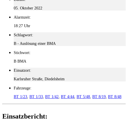
05. Oktober 2022
Alarmzeit:
18:27 Uhr
Schlagwort:
B - Auslösung einer BMA
Stichwort:
B BMA
Einsatzort:
Karlsruher Straße, Diedelsheim
Fahrzeuge:
BT 1/23
,
BT 1/33
,
BT 1/42
,
BT 4/44
,
BT 5/48
,
BT 8/19
,
BT 8/48
Einsatzbericht: