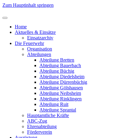
Zum Hauptinhalt springen
Home
Aktuelles & Einsätze
Einsatzarchiv
Die Feuerwehr
Organisation
Abteilungen
Abteilung Bretten
Abteilung Bauerbach
Abteilung Büchig
Abteilung Diedelsheim
Abteilung Dürrenbüchig
Abteilung Gölshausen
Abteilung Neibsheim
Abteilung Rinklingen
Abteilung Ruit
Abteilung Sprantal
Hauptamtliche Kräfte
ABC-Zug
Ehrenabteilung
Förderverein
Ausrüstung