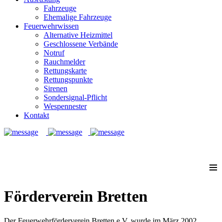
Fahrzeuge
Ehemalige Fahrzeuge
Feuerwehrwissen
Alternative Heizmittel
Geschlossene Verbände
Notruf
Rauchmelder
Rettungskarte
Rettungspunkte
Sirenen
Sondersignal-Pflicht
Wespennester
Kontakt
Notruf: 112
≡
Förderverein Bretten
Der Feuerwehrförderverein Bretten e.V. wurde im März 2002