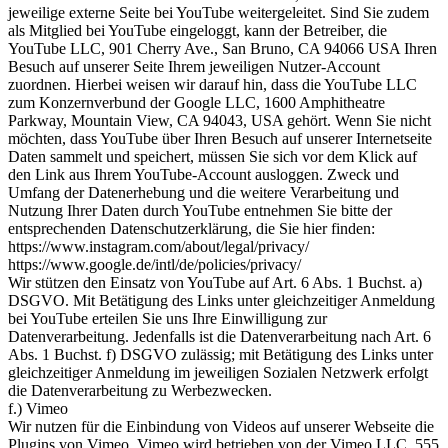
jeweilige externe Seite bei YouTube weitergeleitet. Sind Sie zudem
als Mitglied bei YouTube eingeloggt, kann der Betreiber, die
YouTube LLC, 901 Cherry Ave., San Bruno, CA 94066 USA Ihren
Besuch auf unserer Seite Ihrem jeweiligen Nutzer-Account
zuordnen. Hierbei weisen wir darauf hin, dass die YouTube LLC
zum Konzernverbund der Google LLC, 1600 Amphitheatre
Parkway, Mountain View, CA 94043, USA gehört. Wenn Sie nicht
möchten, dass YouTube über Ihren Besuch auf unserer Internetseite
Daten sammelt und speichert, müssen Sie sich vor dem Klick auf
den Link aus Ihrem YouTube-Account ausloggen. Zweck und
Umfang der Datenerhebung und die weitere Verarbeitung und
Nutzung Ihrer Daten durch YouTube entnehmen Sie bitte der
entsprechenden Datenschutzerklärung, die Sie hier finden:
https://www.instagram.com/about/legal/privacy/
https://www.google.de/intl/de/policies/privacy/
Wir stützen den Einsatz von YouTube auf Art. 6 Abs. 1 Buchst. a)
DSGVO. Mit Betätigung des Links unter gleichzeitiger Anmeldung
bei YouTube erteilen Sie uns Ihre Einwilligung zur
Datenverarbeitung. Jedenfalls ist die Datenverarbeitung nach Art. 6
Abs. 1 Buchst. f) DSGVO zulässig; mit Betätigung des Links unter
gleichzeitiger Anmeldung im jeweiligen Sozialen Netzwerk erfolgt
die Datenverarbeitung zu Werbezwecken.
f.) Vimeo
Wir nutzen für die Einbindung von Videos auf unserer Webseite die
Plugins von Vimeo. Vimeo wird betrieben von der Vimeo LLC, 555