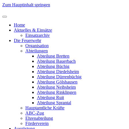
Zum Hauptinhalt springen
Home
Aktuelles & Einsätze
Einsatzarchiv
Die Feuerwehr
Organisation
Abteilungen
Abteilung Bretten
Abteilung Bauerbach
Abteilung Büchig
Abteilung Diedelsheim
Abteilung Dürrenbüchig
Abteilung Gölshausen
Abteilung Neibsheim
Abteilung Rinklingen
Abteilung Ruit
Abteilung Sprantal
Hauptamtliche Kräfte
ABC-Zug
Ehrenabteilung
Förderverein
Ausrüstung