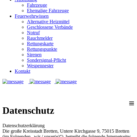
Fahrzeuge
Ehemalige Fahrzeuge
Feuerwehrwissen
Alternative Heizmittel
Geschlossene Verbände
Notruf
Rauchmelder
Rettungskarte
Rettungspunkte
Sirenen
Sondersignal-Pflicht
Wespennester
Kontakt
Notruf: 112
≡
Datenschutz
Datenschutzerklärung
Die große Kreisstadt Bretten, Untere Kirchgasse 9, 75015 Bretten
(im Folgenden „wir / unser(e)“), betreibt die folgende Internetseite: