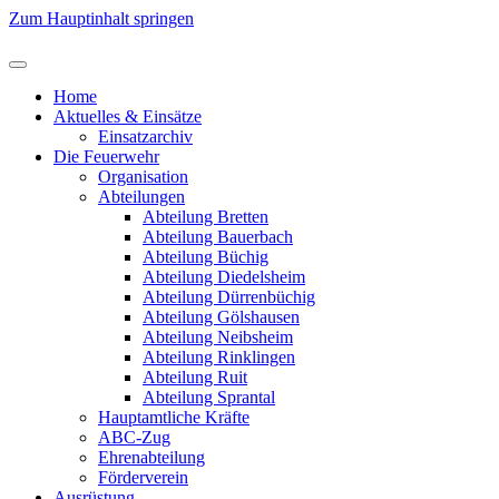
Zum Hauptinhalt springen
Home
Aktuelles & Einsätze
Einsatzarchiv
Die Feuerwehr
Organisation
Abteilungen
Abteilung Bretten
Abteilung Bauerbach
Abteilung Büchig
Abteilung Diedelsheim
Abteilung Dürrenbüchig
Abteilung Gölshausen
Abteilung Neibsheim
Abteilung Rinklingen
Abteilung Ruit
Abteilung Sprantal
Hauptamtliche Kräfte
ABC-Zug
Ehrenabteilung
Förderverein
Ausrüstung