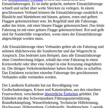
Einsatzfahrzeugen. Er ist dafür gedacht, mehrere Einsatzfahrzeuge
schnell und sicher über weite Strecken zu verlegen. In einem
geschlossenen Verband können die Einsatzfahrzeuge zusätzlich zu
Blaulicht und Martinhorn mit blauen, grünen, roten und gelben
Flaggen gekennzeichnet sein. Im Regelfall sind alle Fahrzeuge,
außer das letzte, mit einer blauen Flagge gekennzeichnet. Das letzte
Fahrzeug ist mit einer grünen Flagge gekennzeichnet. Rot und gelb
sind für Sonderfälle vorgesehen, wenn eines der Einsatzfahrzeuge
abgeschleppt werden muss.
Alle Einsatzfahrzeuge eines Verbandes gelten als ein Fahrzeug und
nehmen üblicherweise die Sonderrechte und das Wegerecht in
Anspruch. Das bedeutet zum Beispiel, dass alle Einsatzfahrzeuge
ohne Unterbrechung folgen, sobald das erste Fahrzeug in einen
Kreisverkehr oder über eine Ampel in eine Kreuzung eingefahren
ist. Die übrigen Verkehrsteilnehmer haben freie Bahn zu schaffen.
Das Einfahren zwischen einzelne Fahrzeuge des geschlossenen
Verbandes sollte vermieden werden.
Der Landkreis Karlsruhe hat zur Bewältigung von
Großschadenslagen, Krisen und Katastrophen, aus den einzelnen
Feuerwehren, verschiedene
überörtliche Einheiten
gebildet. Die
Einheiten mit den Schwerpunkten Führungsunterstützung,
Brandbekämpfung, Wasserförderung, Technische Hilfeleistung,
Hochwasser, Höhenrettung, Gefahrstoffe, Strahlenschutz, Logistik,