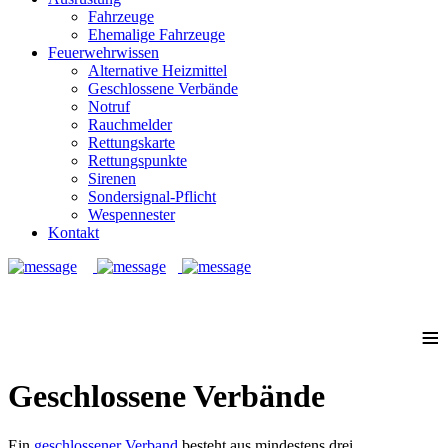
Fahrzeuge
Ehemalige Fahrzeuge
Feuerwehrwissen
Alternative Heizmittel
Geschlossene Verbände
Notruf
Rauchmelder
Rettungskarte
Rettungspunkte
Sirenen
Sondersignal-Pflicht
Wespennester
Kontakt
Notruf: 112
≡
Geschlossene Verbände
Ein
geschlossener Verband
besteht aus mindestens drei