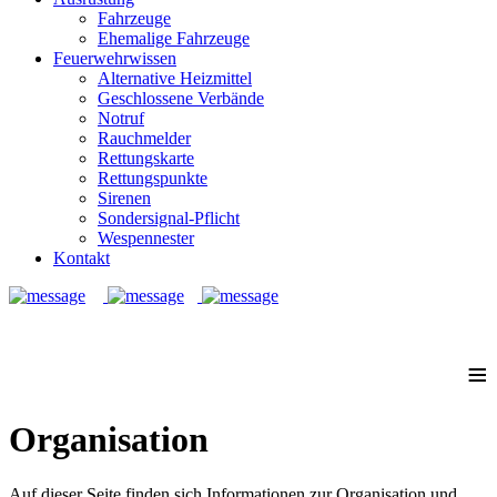
Fahrzeuge
Ehemalige Fahrzeuge
Feuerwehrwissen
Alternative Heizmittel
Geschlossene Verbände
Notruf
Rauchmelder
Rettungskarte
Rettungspunkte
Sirenen
Sondersignal-Pflicht
Wespennester
Kontakt
Notruf: 112
≡
Organisation
Auf dieser Seite finden sich Informationen zur Organisation und