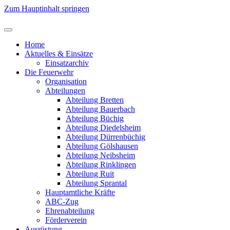
Zum Hauptinhalt springen
Home
Aktuelles & Einsätze
Einsatzarchiv
Die Feuerwehr
Organisation
Abteilungen
Abteilung Bretten
Abteilung Bauerbach
Abteilung Büchig
Abteilung Diedelsheim
Abteilung Dürrenbüchig
Abteilung Gölshausen
Abteilung Neibsheim
Abteilung Rinklingen
Abteilung Ruit
Abteilung Sprantal
Hauptamtliche Kräfte
ABC-Zug
Ehrenabteilung
Förderverein
Ausrüstung