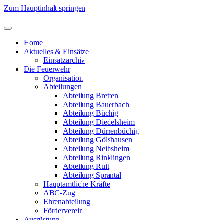
Zum Hauptinhalt springen
Home
Aktuelles & Einsätze
Einsatzarchiv
Die Feuerwehr
Organisation
Abteilungen
Abteilung Bretten
Abteilung Bauerbach
Abteilung Büchig
Abteilung Diedelsheim
Abteilung Dürrenbüchig
Abteilung Gölshausen
Abteilung Neibsheim
Abteilung Rinklingen
Abteilung Ruit
Abteilung Sprantal
Hauptamtliche Kräfte
ABC-Zug
Ehrenabteilung
Förderverein
Ausrüstung