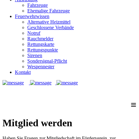
Fahrzeuge
Ehemalige Fahrzeuge
Feuerwehrwissen
Alternative Heizmittel
Geschlossene Verbände
Notruf
Rauchmelder
Rettungskarte
Rettungspunkte
Sirenen
Sondersignal-Pflicht
Wespennester
Kontakt
Notruf: 112
≡
Mitglied werden
Haben Sie Fragen zur
Mitgliedschaft im Förderverein,
zur