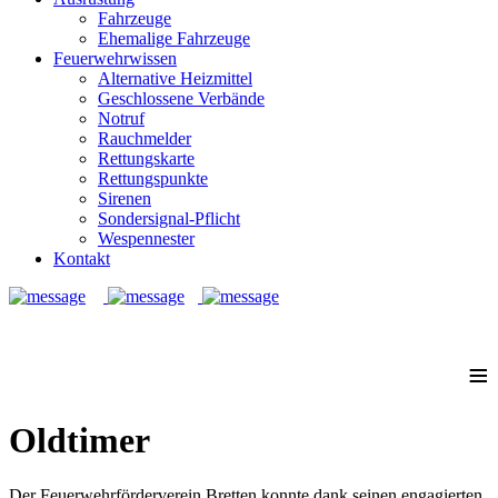
Fahrzeuge
Ehemalige Fahrzeuge
Feuerwehrwissen
Alternative Heizmittel
Geschlossene Verbände
Notruf
Rauchmelder
Rettungskarte
Rettungspunkte
Sirenen
Sondersignal-Pflicht
Wespennester
Kontakt
Notruf: 112
≡
Oldtimer
Der Feuerwehrförderverein Bretten konnte dank seinen engagierten