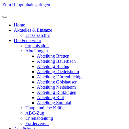
Zum Hauptinhalt springen
Home
Aktuelles & Einsätze
Einsatzarchiv
Die Feuerwehr
Organisation
Abteilungen
Abteilung Bretten
Abteilung Bauerbach
Abteilung Büchig
Abteilung Diedelsheim
Abteilung Dürrenbüchig
Abteilung Gölshausen
Abteilung Neibsheim
Abteilung Rinklingen
Abteilung Ruit
Abteilung Sprantal
Hauptamtliche Kräfte
ABC-Zug
Ehrenabteilung
Förderverein
Ausrüstung